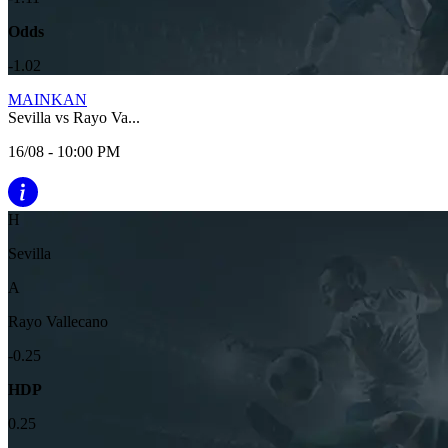
Odds
-1.02
MAINKAN
Sevilla vs Rayo Va...
16/08 - 10:00 PM
H
Sevilla
A
Rayo Vallecano
-0.25
HDP
0.25