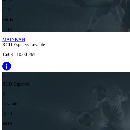
-1.31
Odds
-1.13
MAINKAN
RCD Esp... vs Levante
16/08 - 10:00 PM
H
RCD Espanyol
A
Levante
-0.50
HDP