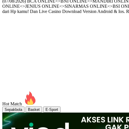
(07/08/2026)
BCA ONLINE<>BNI ONLINE<>MANDIRI ONLI
ONLINE<>JENIUS ONLINE<>SINARMAS ONLINE<>BSI O
dari Hp kamu! Dan Live Casino Download Version Android & Ios.
Hot Match
Sepakbola
Basket
E-Sport