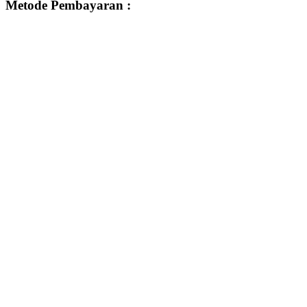
Metode Pembayaran :