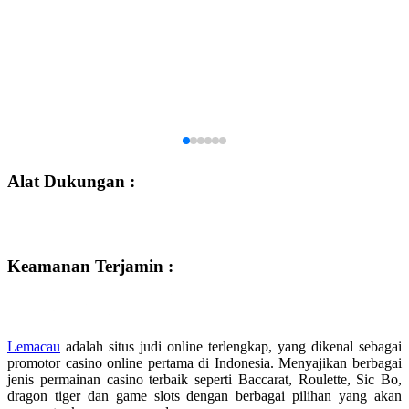
Alat Dukungan :
Keamanan Terjamin :
Lemacau
adalah situs judi online terlengkap, yang dikenal sebagai
promotor casino online pertama di Indonesia. Menyajikan berbagai
jenis permainan casino terbaik seperti Baccarat, Roulette, Sic Bo,
dragon tiger dan game slots dengan berbagai pilihan yang akan