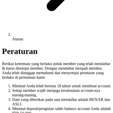
Aturan
Peraturan
Berikut ketentuan yang berlaku untuk member yang telah mendaftar
& harus disetujui member. Dengan mendaftar menjadi member,
Anda telah dianggap memahami dan menyetujui peraturan yang
berlaku di permainan kami:
Minimal Anda telah berusia 18 tahun untuk membuat account.
Setiap member wajib menjaga kerahasiaan account-nya
masing-masing.
Data yang diberikan pada saat mendaftar adalah BENAR dan
ASLI.
Minimal deposit/pengisian saldo balance account Anda adalah