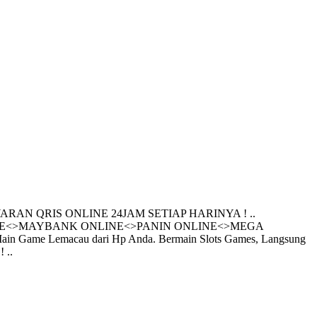
RAN QRIS ONLINE 24JAM SETIAP HARINYA ! ..
INE<>MAYBANK ONLINE<>PANIN ONLINE<>MEGA
ain Game Lemacau dari Hp Anda. Bermain Slots Games, Langsung
!! ..