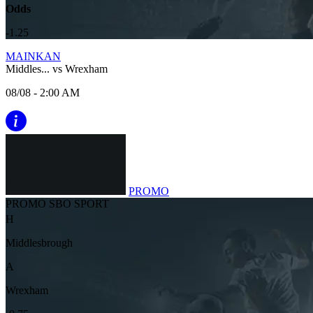
Odds
-1.25
MAINKAN
Middles... vs Wrexham
08/08 - 2:00 AM
PROMO
PROMO SBO SPORT
H
Middlesbrough
A
Wrexham