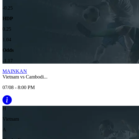
-0.25
HDP
0.25
1.04
Odds
-1.17
MAINKAN
Vietnam vs Cambodi...
07/08 - 8:00 PM
H
Vietnam
A