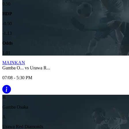
0.50
HDP
-0.50
-1.13
Odds
1.01
MAINKAN
Gamba O... vs Urawa R...
07/08 - 5:30 PM
H
Gamba Osaka
A
Urawa Red Diamonds