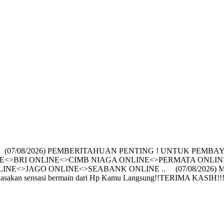
..
(07/08/2026)
PEMBERITAHUAN PENTING ! UNTUK PEMBAYA
NE<>BRI ONLINE<>CIMB NIAGA ONLINE<>PERMATA ONL
NLINE<>JAGO ONLINE<>SEABANK ONLINE ..
(07/08/2026)
M
 Rasakan sensasi bermain dari Hp Kamu Langsung!!TERIMA KASIH!!