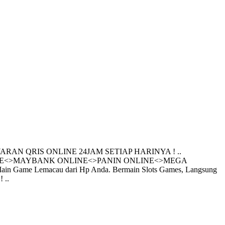
RAN QRIS ONLINE 24JAM SETIAP HARINYA ! ..
INE<>MAYBANK ONLINE<>PANIN ONLINE<>MEGA
ain Game Lemacau dari Hp Anda. Bermain Slots Games, Langsung
!! ..