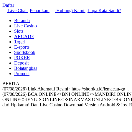
Daftar
Live Chat
|
Penarikan
|
Hubungi Kami
|
Lupa Kata Sandi?
Beranda
Live Casino
Slots
ARCADE
Togel
E-sports
Sportsbook
POKER
Deposit
Bolatangkas
Promosi
BERITA
(07/08/2026)
Link Alternatif Resmi : https://shortku.id/lemacau-gg 
(07/08/2026)
BCA ONLINE<>BNI ONLINE<>MANDIRI ONLI
ONLINE<>JENIUS ONLINE<>SINARMAS ONLINE<>BSI O
dari Hp kamu! Dan Live Casino Download Version Android & Ios.