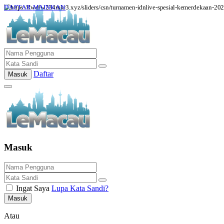
DAFTAR
DAFTAR
DAFTAR
DAFTAR
DAFTAR
DAFTAR
DAFTAR
DAFTAR
DAFTAR
DAFTAR
DAFTAR
DAFTAR
DAFTAR
DAFTAR
DAFTAR
DAFTAR
DAFTAR
DAFTAR
DAFTAR
DAFTAR
DAFTAR
DAFTAR
DAFTAR
DAFTAR
DAFTAR
DAFTAR
DAFTAR
DAFTAR
DAFTAR
DAFTAR
DAFTAR
DAFTAR
DAFTAR
MAINKAN
MAINKAN
MAINKAN
MAINKAN
MAINKAN
MAINKAN
MAINKAN
MAINKAN
MAINKAN
MAINKAN
MAINKAN
MAINKAN
MAINKAN
MAINKAN
MAINKAN
MAINKAN
MAINKAN
MAINKAN
MAINKAN
MAINKAN
MAINKAN
MAINKAN
MAINKAN
MAINKAN
MAINKAN
MAINKAN
MAINKAN
MAINKAN
MAINKAN
MAINKAN
MAINKAN
MAINKAN
MAINKAN
Daftar
Masuk
Masuk
Ingat Saya
Lupa Kata Sandi?
Masuk
Atau