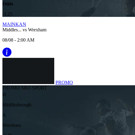
Odds
-1.25
MAINKAN
Middles... vs Wrexham
08/08 - 2:00 AM
PROMO
PROMO SBO SPORT
H
Middlesbrough
A
Wrexham