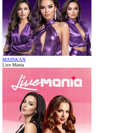
MAINKAN
Live Mania