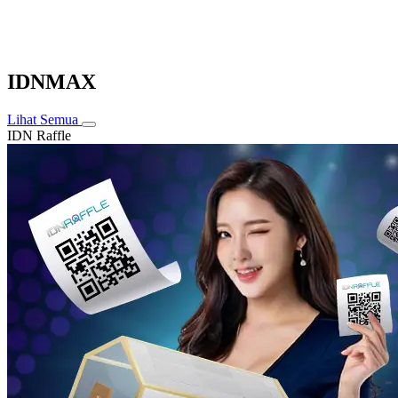
IDNMAX
Lihat Semua
IDN Raffle