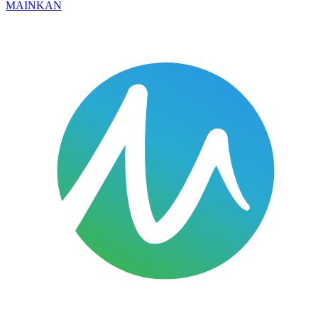
MAINKAN