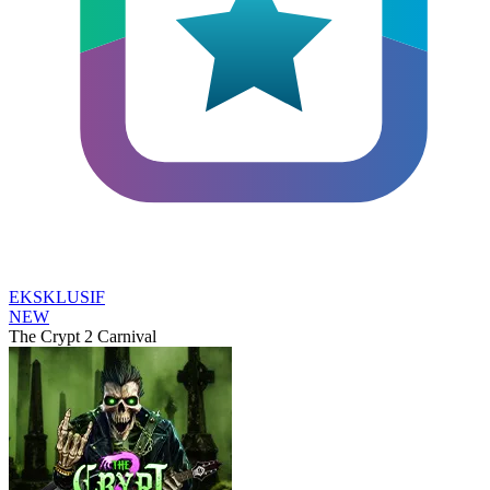
EKSKLUSIF
NEW
The Crypt 2 Carnival