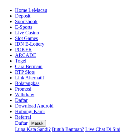
Home LeMacau
Deposit
Sportsbook
E-Sports
Live Casino
Slot Games
IDN E-Lottery
POKER
ARCADE
Togel
Cara Bermain
RTP Slots
Link Alternatif
Bolatangkas
Promosi
Withdraw
Daftar
Download Android
Hubungi Kami
Referral
Daftar
Masuk
Lupa Kata Sandi?
Butuh Bantuan?
Live Chat Di Sini