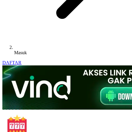
Masuk
DAFTAR