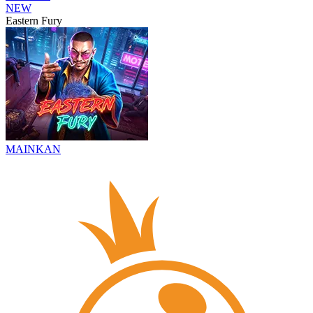
NEW
Eastern Fury
MAINKAN