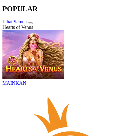
POPULAR
Lihat Semua
Hearts of Venus
MAINKAN