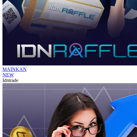
MAINKAN
NEW
Idntrade