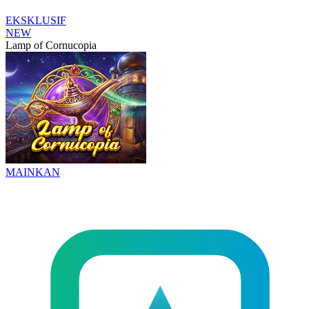
EKSKLUSIF
NEW
Lamp of Cornucopia
MAINKAN