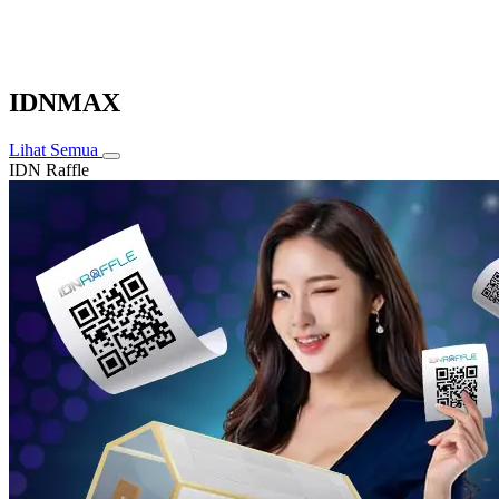
IDNMAX
Lihat Semua
IDN Raffle