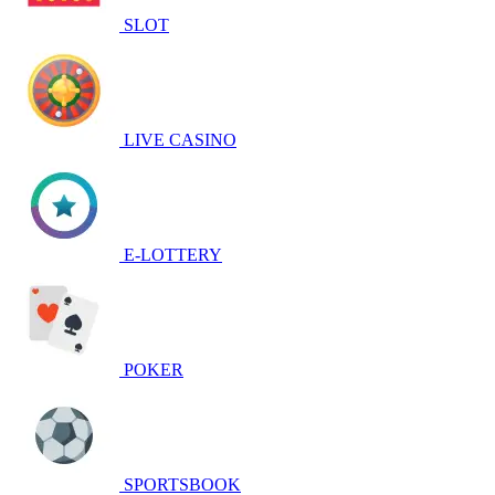
SLOT
LIVE CASINO
E-LOTTERY
POKER
SPORTSBOOK