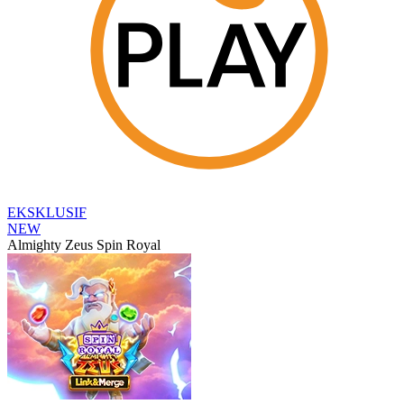
EKSKLUSIF
NEW
Almighty Zeus Spin Royal