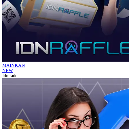
MAINKAN
NEW
Idntrade