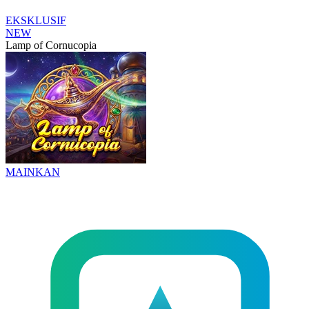
EKSKLUSIF
NEW
Lamp of Cornucopia
MAINKAN