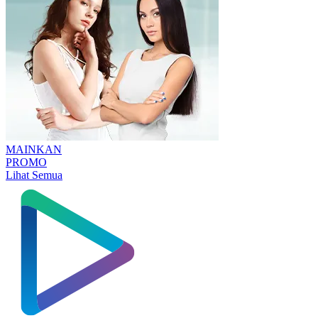
MAINKAN
PROMO
Lihat Semua