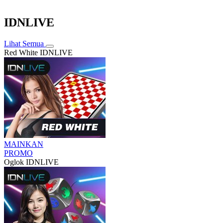
IDNLIVE
Lihat Semua
Red White IDNLIVE
MAINKAN
PROMO
Oglok IDNLIVE