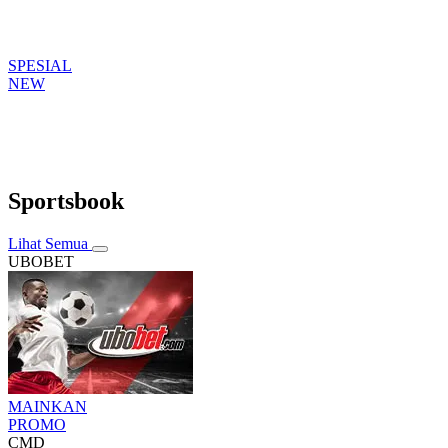
SPESIAL
NEW
Sportsbook
Lihat Semua
UBOBET
MAINKAN
PROMO
CMD