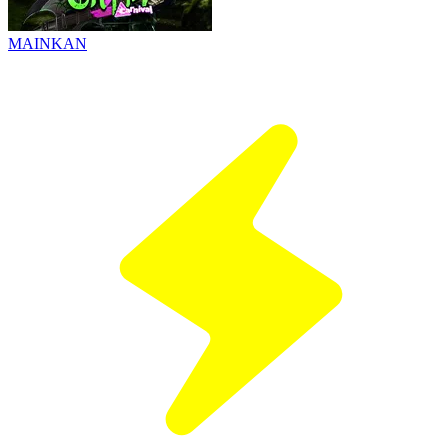
MAINKAN