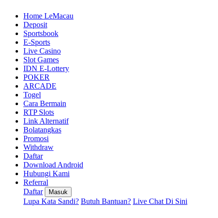
Home LeMacau
Deposit
Sportsbook
E-Sports
Live Casino
Slot Games
IDN E-Lottery
POKER
ARCADE
Togel
Cara Bermain
RTP Slots
Link Alternatif
Bolatangkas
Promosi
Withdraw
Daftar
Download Android
Hubungi Kami
Referral
Daftar
Masuk
Lupa Kata Sandi?
Butuh Bantuan?
Live Chat Di Sini