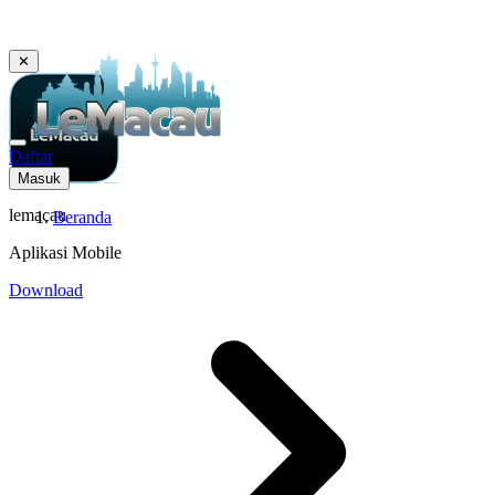
✕
Daftar
Masuk
lemacau
Beranda
Aplikasi Mobile
Download