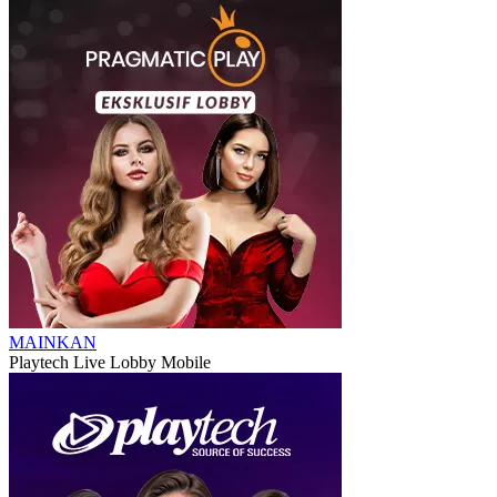
MAINKAN
Playtech Live Lobby Mobile