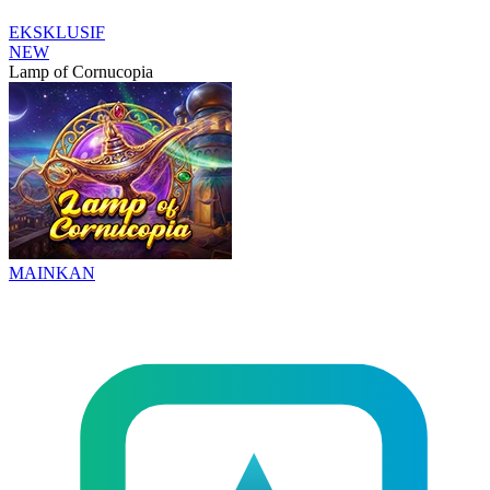
EKSKLUSIF
NEW
Lamp of Cornucopia
MAINKAN