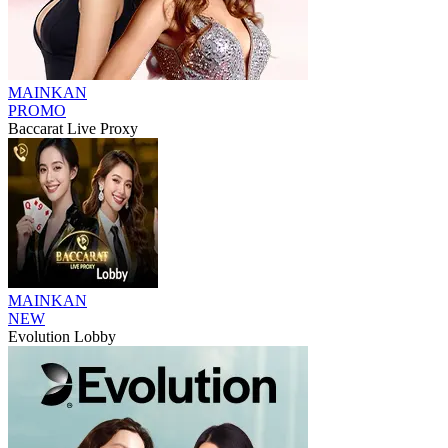
MAINKAN
PROMO
Baccarat Live Proxy
MAINKAN
NEW
Evolution Lobby