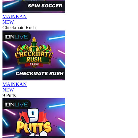
MAINKAN
NEW
Checkmate Rush
MAINKAN
NEW
9 Putts