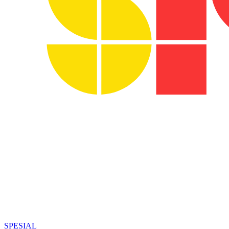
SPESIAL