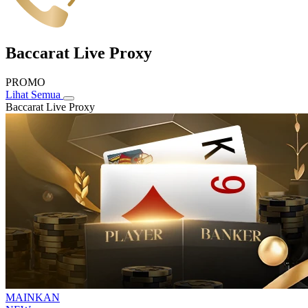
Baccarat Live Proxy
PROMO
Lihat Semua
Baccarat Live Proxy
MAINKAN