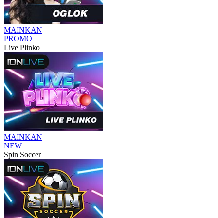
MAINKAN
PROMO
Live Plinko
MAINKAN
NEW
Spin Soccer