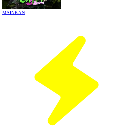
MAINKAN