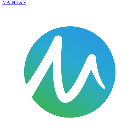
MAINKAN