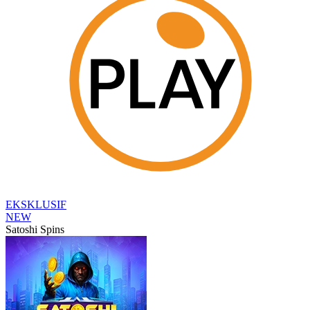
EKSKLUSIF
NEW
Satoshi Spins