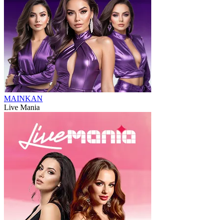
MAINKAN
Live Mania