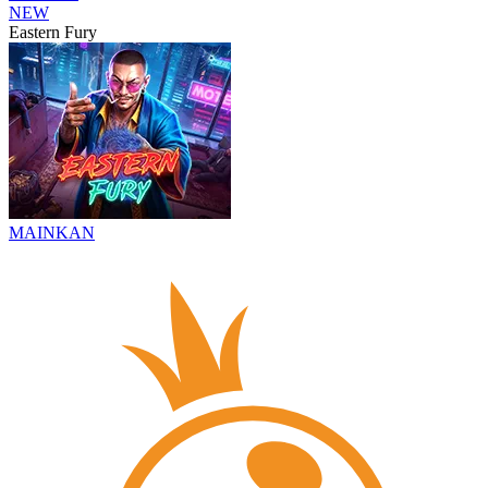
NEW
Eastern Fury
MAINKAN