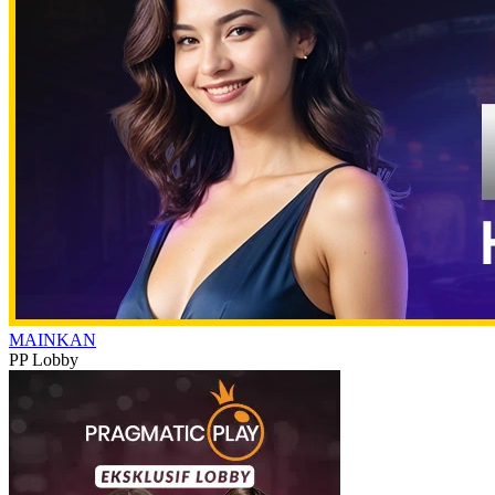
MAINKAN
PP Lobby