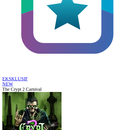
EKSKLUSIF
NEW
The Crypt 2 Carnival