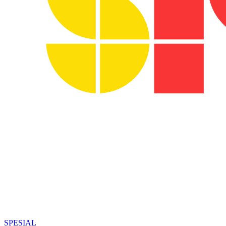
SPESIAL