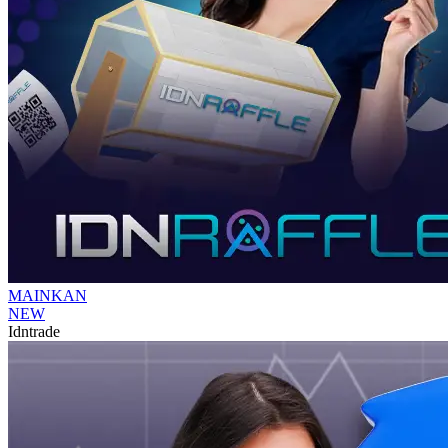
IDNMAX
Lihat Semua
IDN Raffle