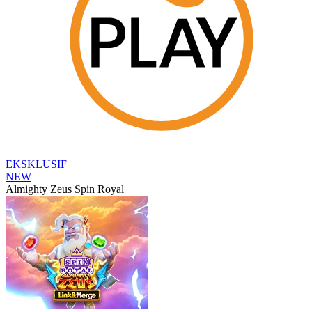
EKSKLUSIF
NEW
Almighty Zeus Spin Royal