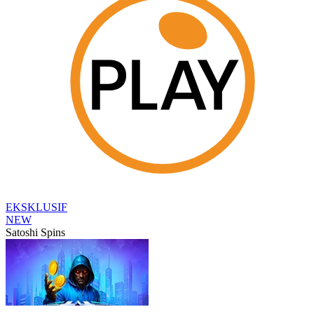
EKSKLUSIF
NEW
Satoshi Spins