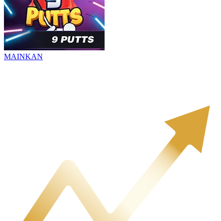
MAINKAN
NEW
Spin Soccer
MAINKAN
NEW
Checkmate Rush