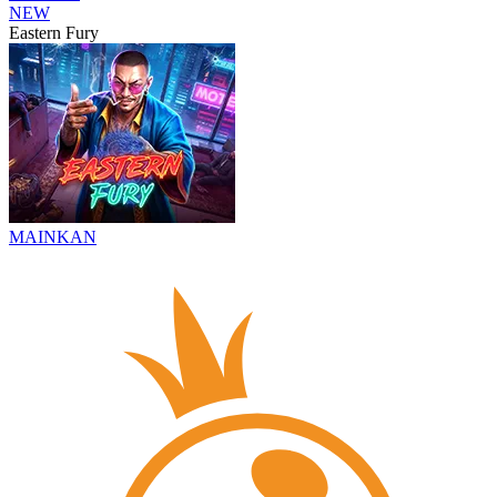
NEW
Eastern Fury
MAINKAN