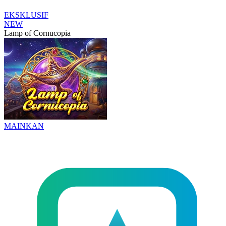
EKSKLUSIF
NEW
Lamp of Cornucopia
MAINKAN