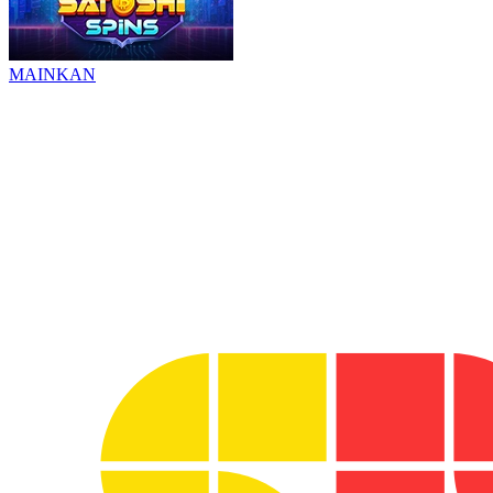
MAINKAN