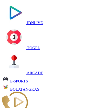
IDNLIVE
TOGEL
ARCADE
E-SPORTS
BOLATANGKAS