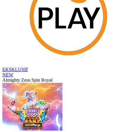
EKSKLUSIF
NEW
Almighty Zeus Spin Royal