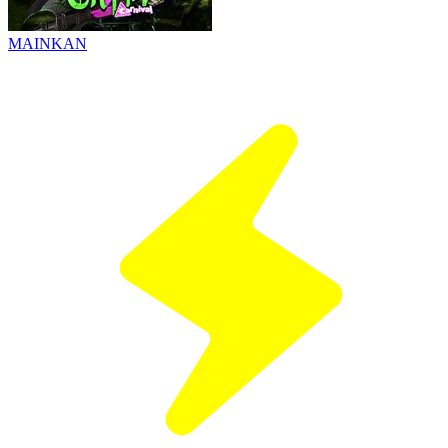
MAINKAN