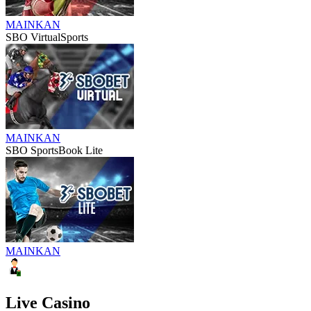
MAINKAN
SBO VirtualSports
MAINKAN
SBO SportsBook Lite
MAINKAN
Live Casino