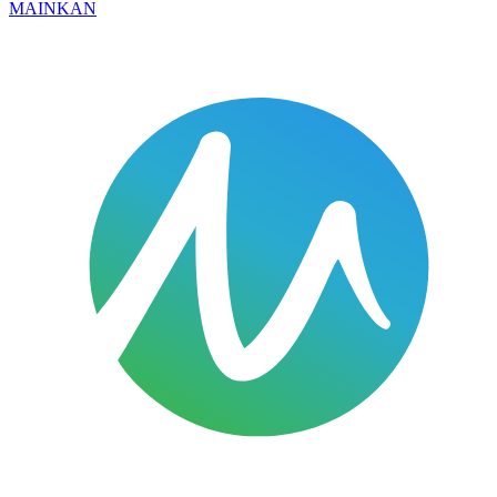
MAINKAN