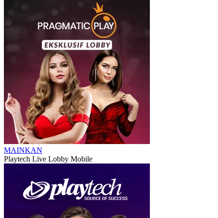
MAINKAN
Playtech Live Lobby Mobile