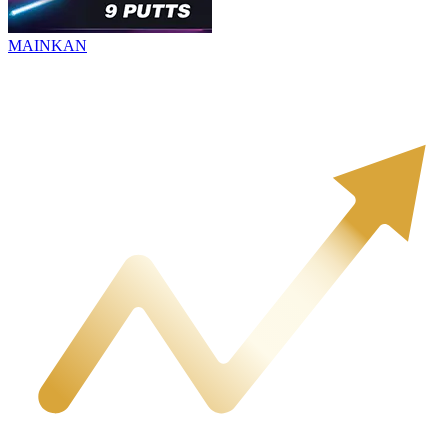
MAINKAN