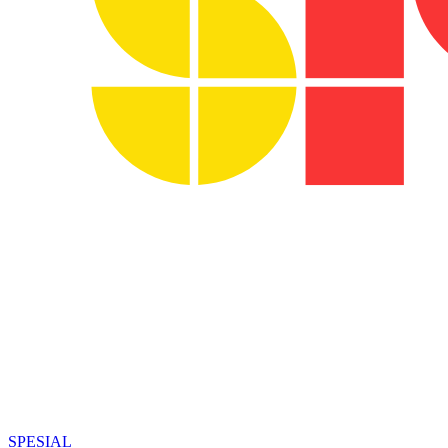
SPESIAL