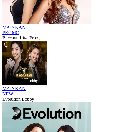
MAINKAN
PROMO
Baccarat Live Proxy
MAINKAN
NEW
Evolution Lobby