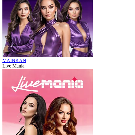
MAINKAN
Live Mania