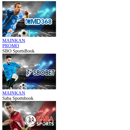
MAINKAN
PROMO
SBO SportsBook
MAINKAN
Saba Sportsbook