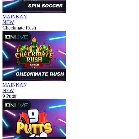
MAINKAN
NEW
Checkmate Rush
MAINKAN
NEW
9 Putts