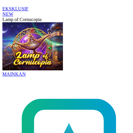
EKSKLUSIF
NEW
Lamp of Cornucopia
MAINKAN