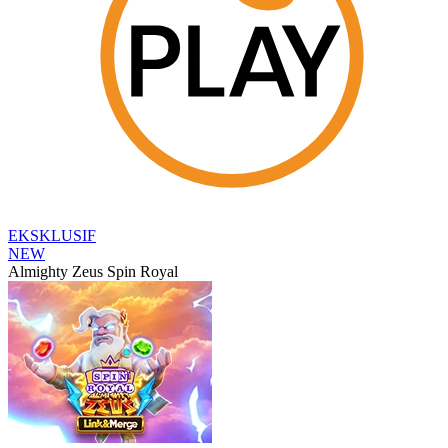
EKSKLUSIF
NEW
Almighty Zeus Spin Royal