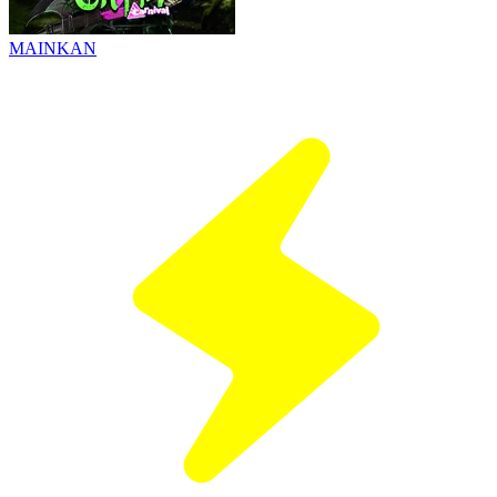
MAINKAN