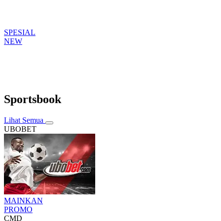
SPESIAL
NEW
Sportsbook
Lihat Semua
UBOBET
MAINKAN
PROMO
CMD