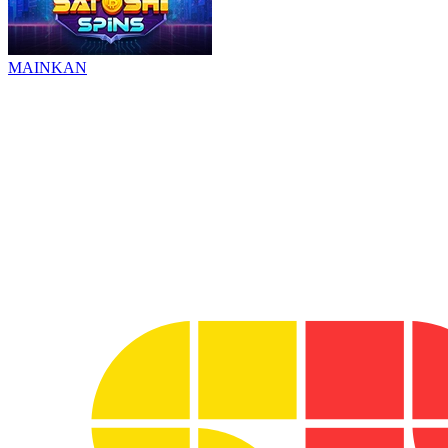
MAINKAN