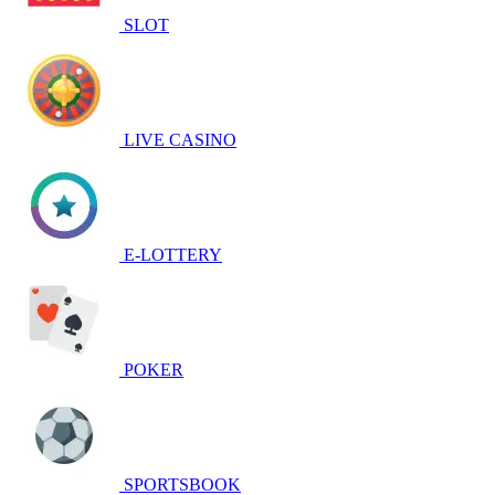
SLOT
LIVE CASINO
E-LOTTERY
POKER
SPORTSBOOK