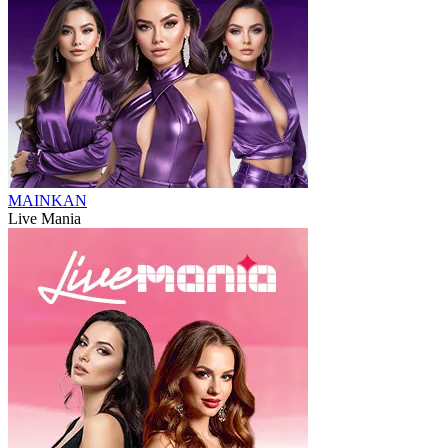
MAINKAN
Live Mania