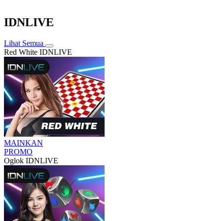
IDNLIVE
Lihat Semua
Red White IDNLIVE
MAINKAN
PROMO
Oglok IDNLIVE