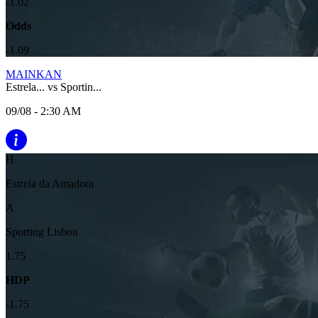
-1.02
Odds
-1.09
MAINKAN
Estrela... vs Sportin...
09/08 - 2:30 AM
H
Estrela da Amadora
A
Sporting Lisbon
1.75
HDP
-1.75