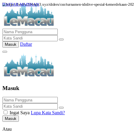
DAFTAR
DAFTAR
DAFTAR
DAFTAR
DAFTAR
DAFTAR
DAFTAR
DAFTAR
DAFTAR
DAFTAR
DAFTAR
DAFTAR
DAFTAR
DAFTAR
DAFTAR
DAFTAR
DAFTAR
DAFTAR
DAFTAR
DAFTAR
DAFTAR
DAFTAR
DAFTAR
DAFTAR
DAFTAR
DAFTAR
DAFTAR
DAFTAR
DAFTAR
DAFTAR
DAFTAR
DAFTAR
DAFTAR
MAINKAN
MAINKAN
MAINKAN
MAINKAN
MAINKAN
MAINKAN
MAINKAN
MAINKAN
MAINKAN
MAINKAN
MAINKAN
MAINKAN
MAINKAN
MAINKAN
MAINKAN
MAINKAN
MAINKAN
MAINKAN
MAINKAN
MAINKAN
MAINKAN
MAINKAN
MAINKAN
MAINKAN
MAINKAN
MAINKAN
MAINKAN
MAINKAN
MAINKAN
MAINKAN
MAINKAN
MAINKAN
MAINKAN
Daftar
Masuk
Masuk
Ingat Saya
Lupa Kata Sandi?
Masuk
Atau