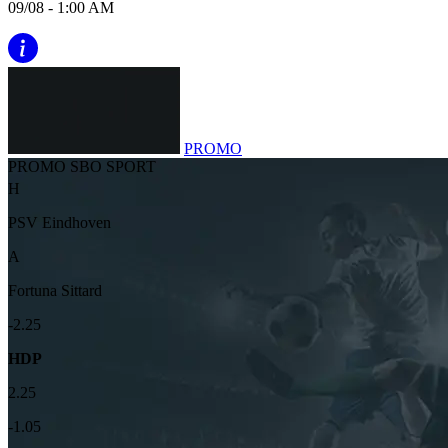
09/08 - 1:00 AM
PROMO
PROMO SBO SPORT
H
PSV Eindhoven
A
Fortuna Sittard
-2.25
HDP
2.25
-1.05