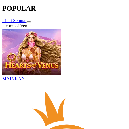
POPULAR
Lihat Semua
Hearts of Venus
MAINKAN