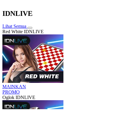
IDNLIVE
Lihat Semua
Red White IDNLIVE
MAINKAN
PROMO
Oglok IDNLIVE