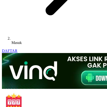
Masuk
DAFTAR