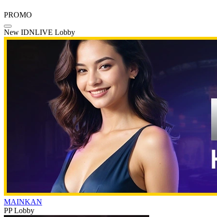
PROMO
New IDNLIVE Lobby
MAINKAN
PP Lobby