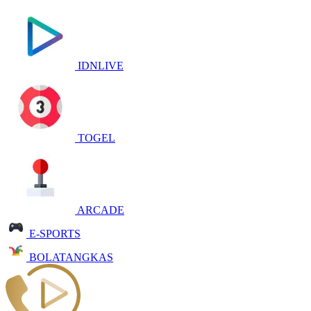
IDNLIVE
TOGEL
ARCADE
E-SPORTS
BOLATANGKAS