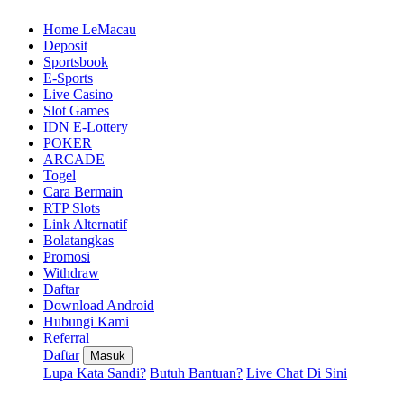
Home LeMacau
Deposit
Sportsbook
E-Sports
Live Casino
Slot Games
IDN E-Lottery
POKER
ARCADE
Togel
Cara Bermain
RTP Slots
Link Alternatif
Bolatangkas
Promosi
Withdraw
Daftar
Download Android
Hubungi Kami
Referral
Daftar
Masuk
Lupa Kata Sandi?
Butuh Bantuan?
Live Chat Di Sini