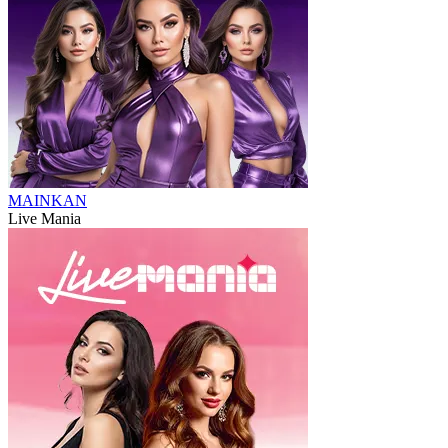
MAINKAN
Live Mania