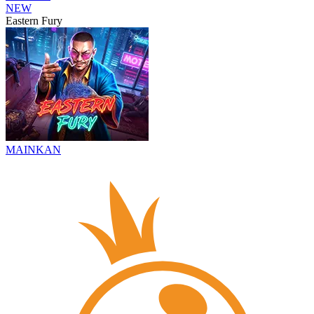
NEW
Eastern Fury
MAINKAN