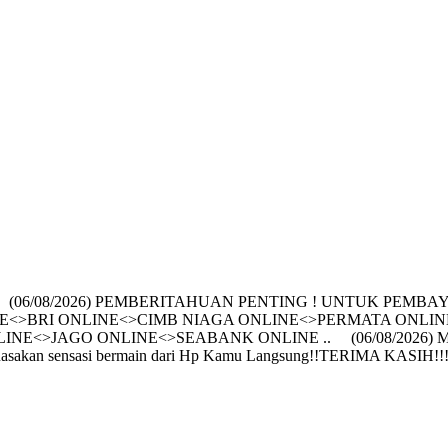
..
(06/08/2026)
PEMBERITAHUAN PENTING ! UNTUK PEMBAYA
NE<>BRI ONLINE<>CIMB NIAGA ONLINE<>PERMATA ONL
NLINE<>JAGO ONLINE<>SEABANK ONLINE ..
(06/08/2026)
M
 Rasakan sensasi bermain dari Hp Kamu Langsung!!TERIMA KASIH!!