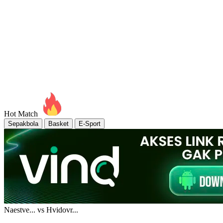
Hot Match
Sepakbola
Basket
E-Sport
Naestve... vs Hvidovr...