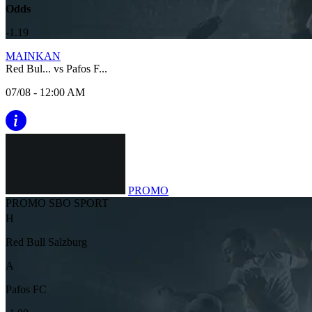
Odds
-1.19
MAINKAN
Red Bul... vs Pafos F...
07/08 - 12:00 AM
PROMO
PROMO SBO SPORT
H
Red Bull Salzburg
A
Pafos FC