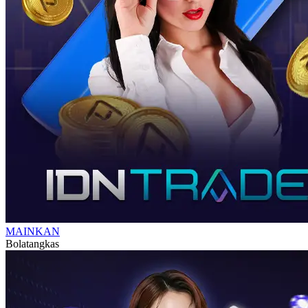
MAINKAN
Bolatangkas