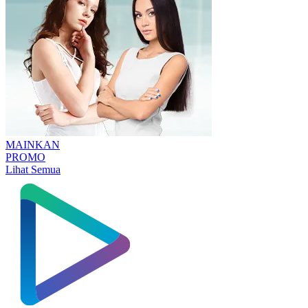
MAINKAN
PROMO
Lihat Semua