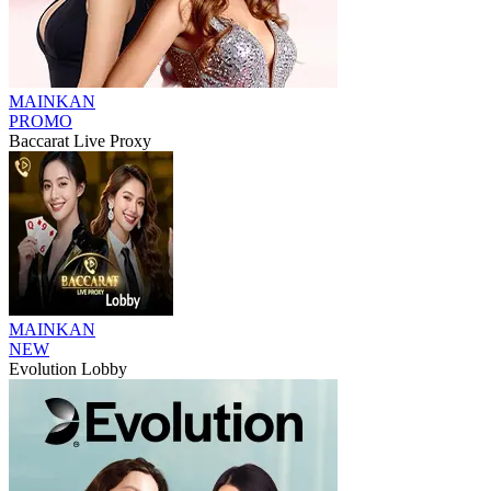
MAINKAN
PROMO
Baccarat Live Proxy
MAINKAN
NEW
Evolution Lobby