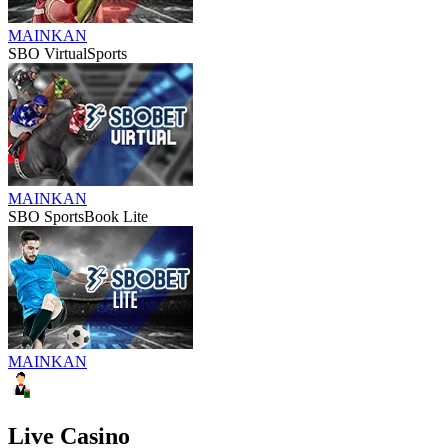
MAINKAN
SBO VirtualSports
MAINKAN
SBO SportsBook Lite
MAINKAN
Live Casino