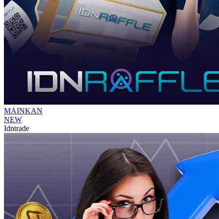
MAINKAN
NEW
Idntrade