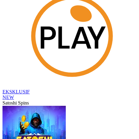
EKSKLUSIF
NEW
Satoshi Spins