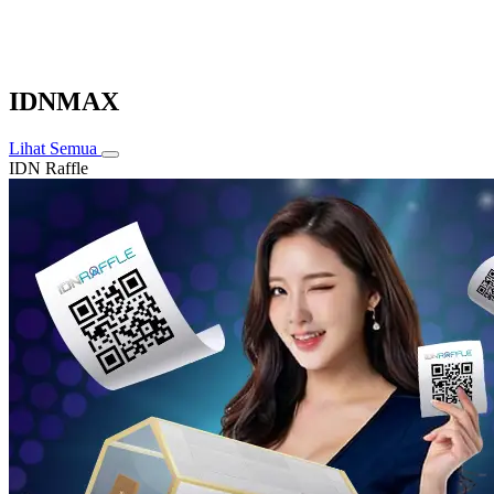
IDNMAX
Lihat Semua
IDN Raffle