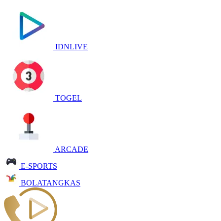
IDNLIVE
TOGEL
ARCADE
E-SPORTS
BOLATANGKAS