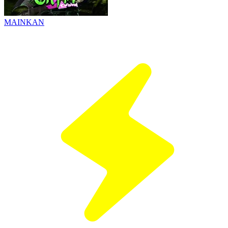
MAINKAN