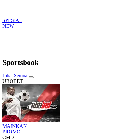
SPESIAL
NEW
Sportsbook
Lihat Semua
UBOBET
MAINKAN
PROMO
CMD