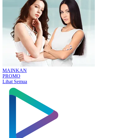
MAINKAN
PROMO
Lihat Semua