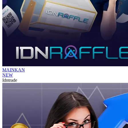
MAINKAN
NEW
Idntrade