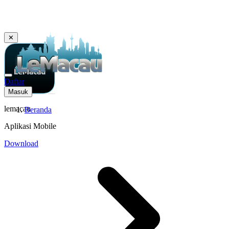
✕
Daftar
Masuk
lemacau
Beranda
Aplikasi Mobile
Download