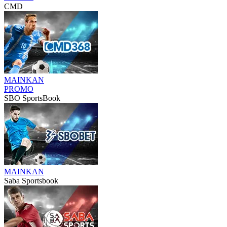
CMD
MAINKAN
PROMO
SBO SportsBook
MAINKAN
Saba Sportsbook