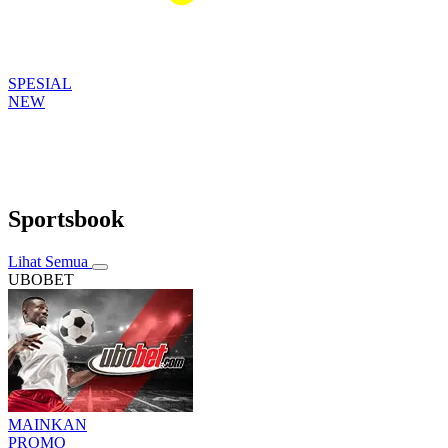
SPESIAL
NEW
Sportsbook
Lihat Semua
UBOBET
MAINKAN
PROMO