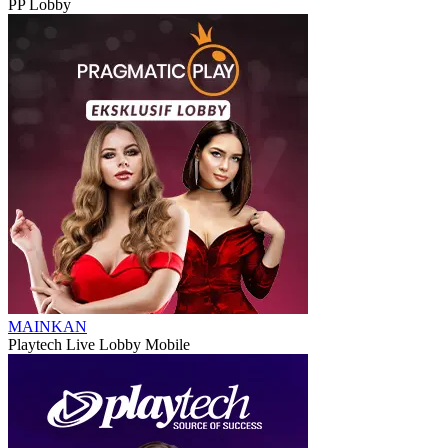
PP Lobby
MAINKAN
Playtech Live Lobby Mobile