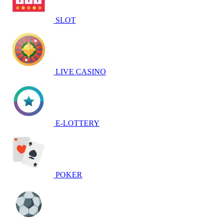
SLOT
LIVE CASINO
E-LOTTERY
POKER