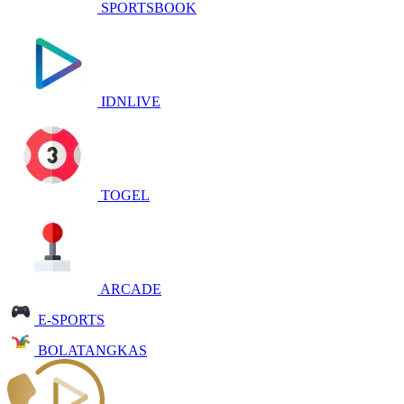
SPORTSBOOK
IDNLIVE
TOGEL
ARCADE
E-SPORTS
BOLATANGKAS