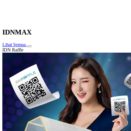
IDNMAX
Lihat Semua
IDN Raffle