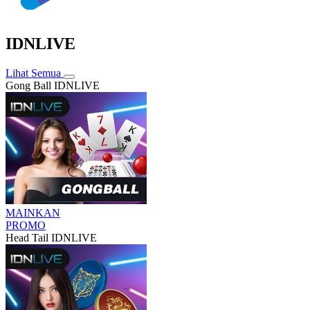
IDNLIVE
Lihat Semua
Gong Ball IDNLIVE
MAINKAN
PROMO
Head Tail IDNLIVE