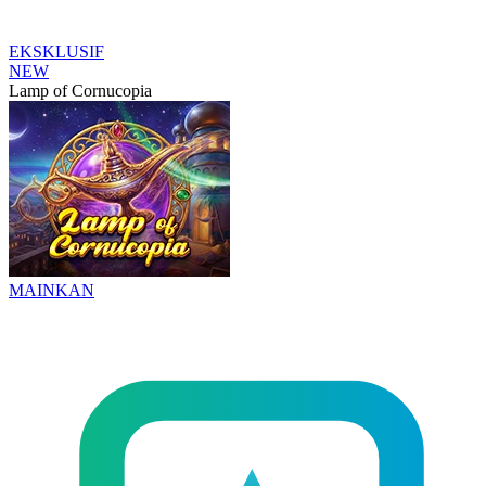
EKSKLUSIF
NEW
Lamp of Cornucopia
MAINKAN