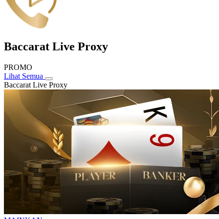
Baccarat Live Proxy
PROMO
Lihat Semua
Baccarat Live Proxy