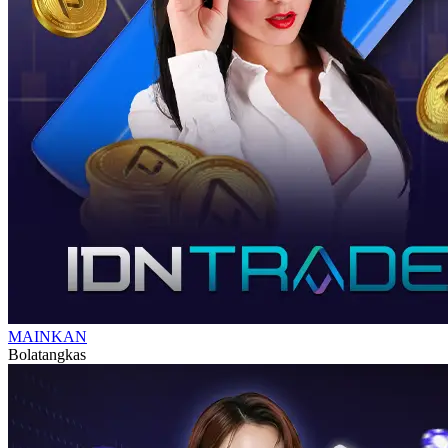
MAINKAN
Bolatangkas