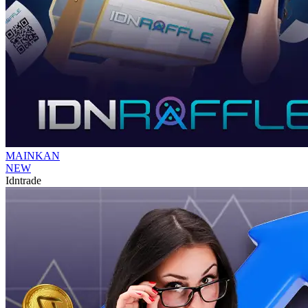
MAINKAN
NEW
Idntrade