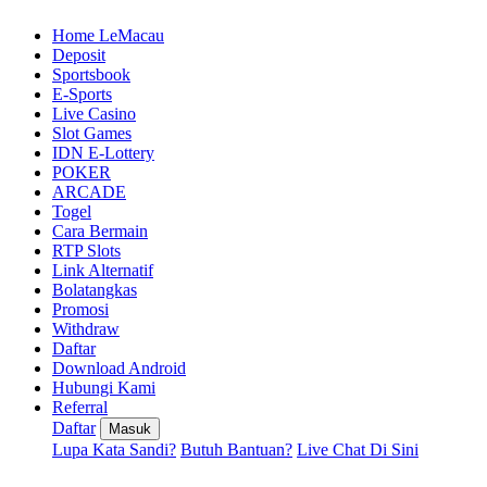
Home LeMacau
Deposit
Sportsbook
E-Sports
Live Casino
Slot Games
IDN E-Lottery
POKER
ARCADE
Togel
Cara Bermain
RTP Slots
Link Alternatif
Bolatangkas
Promosi
Withdraw
Daftar
Download Android
Hubungi Kami
Referral
Daftar
Masuk
Lupa Kata Sandi?
Butuh Bantuan?
Live Chat Di Sini