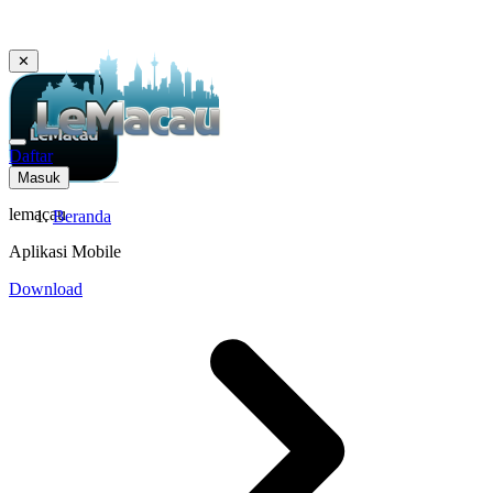
✕
Daftar
Masuk
lemacau
Beranda
Aplikasi Mobile
Download