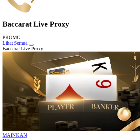
Baccarat Live Proxy
PROMO
Lihat Semua
Baccarat Live Proxy
MAINKAN