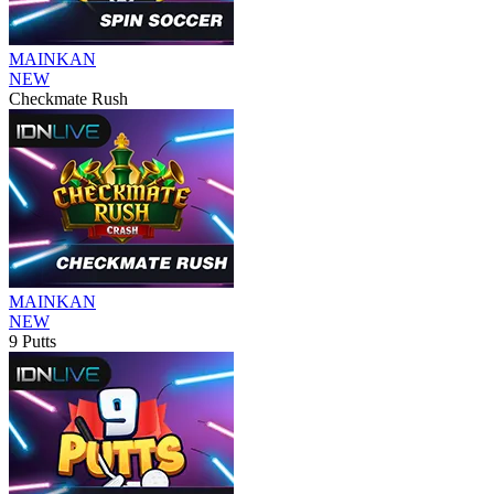
MAINKAN
NEW
Checkmate Rush
MAINKAN
NEW
9 Putts