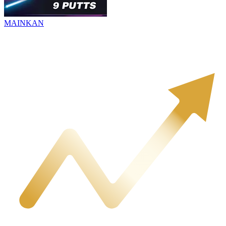
MAINKAN