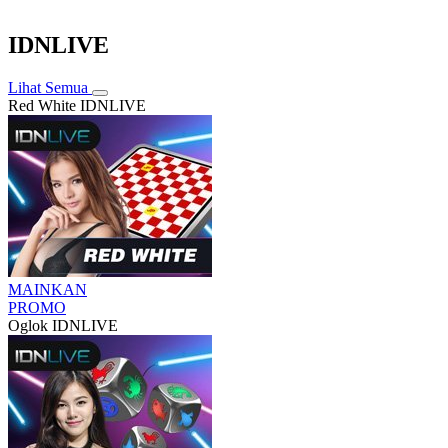
IDNLIVE
Lihat Semua
Red White IDNLIVE
MAINKAN
PROMO
Oglok IDNLIVE