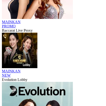
MAINKAN
PROMO
Baccarat Live Proxy
MAINKAN
NEW
Evolution Lobby