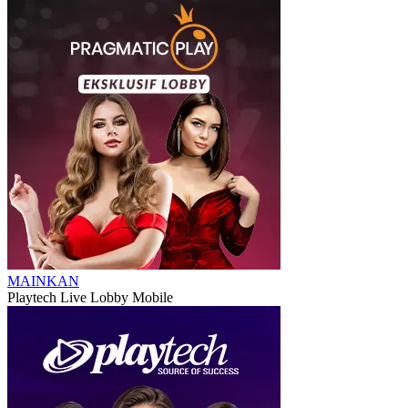
MAINKAN
Playtech Live Lobby Mobile