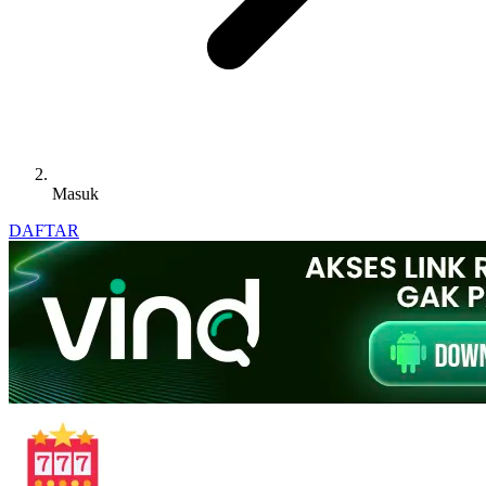
Masuk
DAFTAR