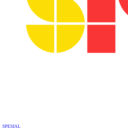
SPESIAL