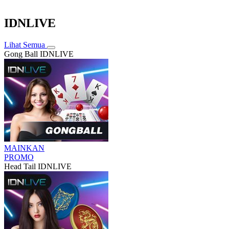
IDNLIVE
Lihat Semua
Gong Ball IDNLIVE
MAINKAN
PROMO
Head Tail IDNLIVE