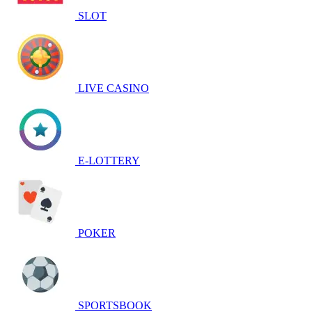
SLOT
LIVE CASINO
E-LOTTERY
POKER
SPORTSBOOK