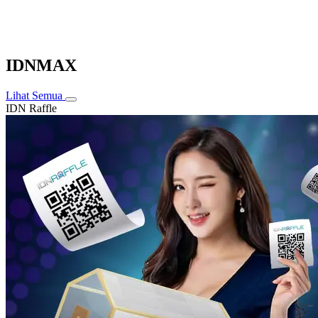
IDNMAX
Lihat Semua
IDN Raffle