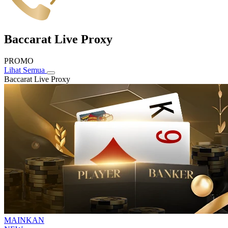
Baccarat Live Proxy
PROMO
Lihat Semua
Baccarat Live Proxy
MAINKAN