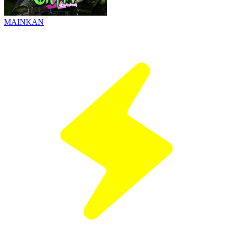
MAINKAN