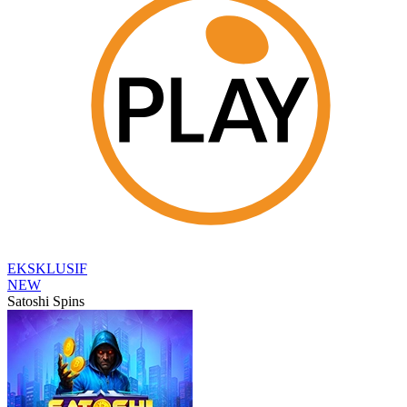
EKSKLUSIF
NEW
Satoshi Spins