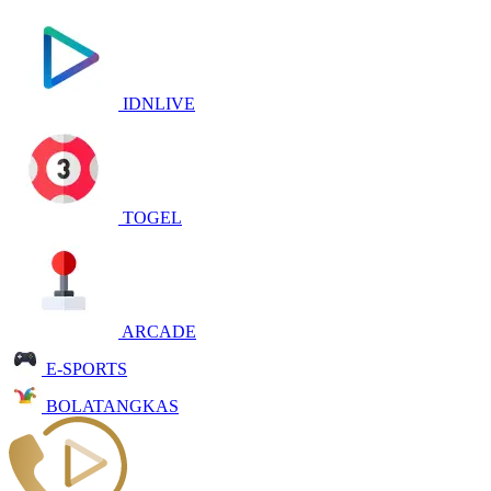
IDNLIVE
TOGEL
ARCADE
E-SPORTS
BOLATANGKAS