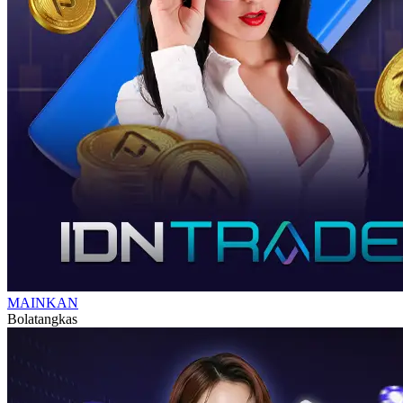
MAINKAN
Bolatangkas