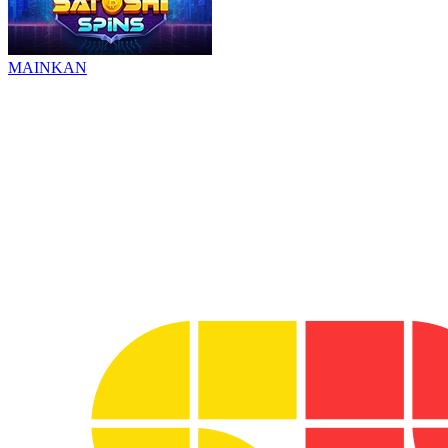
MAINKAN