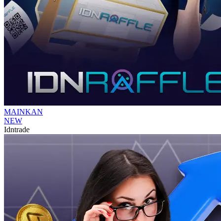
MAINKAN
NEW
Idntrade