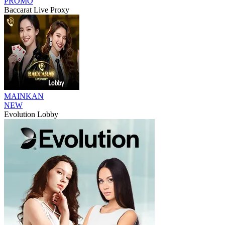
MAINKAN
PROMO
Baccarat Live Proxy
MAINKAN
NEW
Evolution Lobby