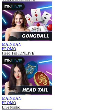
IDNLIVE
Lihat Semua
Gong Ball IDNLIVE
MAINKAN
PROMO
Head Tail IDNLIVE