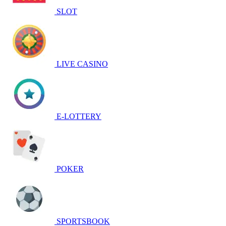
SLOT
LIVE CASINO
E-LOTTERY
POKER
SPORTSBOOK