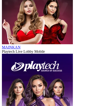
MAINKAN
Playtech Live Lobby Mobile