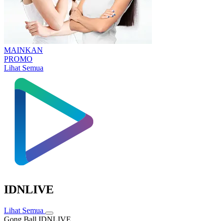
MAINKAN
PROMO
Lihat Semua