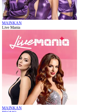
MAINKAN
Live Mania