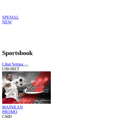
SPESIAL
NEW
Sportsbook
Lihat Semua
UBOBET
MAINKAN
PROMO
CMD