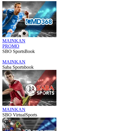
MAINKAN
PROMO
SBO SportsBook
MAINKAN
Saba Sportsbook