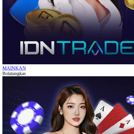
MAINKAN
Bolatangkas