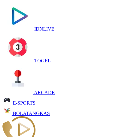
IDNLIVE
TOGEL
ARCADE
E-SPORTS
BOLATANGKAS