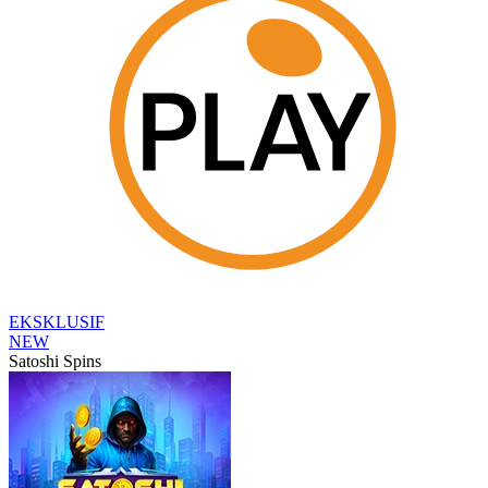
EKSKLUSIF
NEW
Satoshi Spins