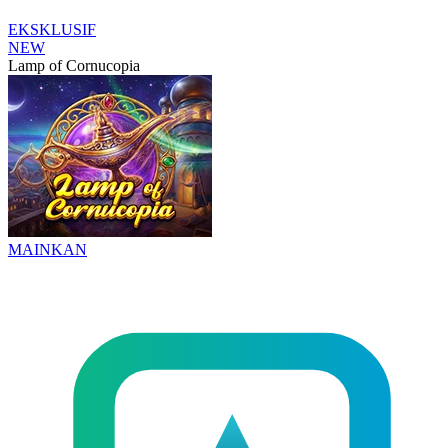
EKSKLUSIF
NEW
Lamp of Cornucopia
MAINKAN