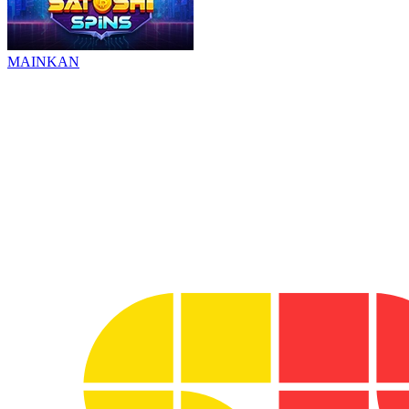
MAINKAN