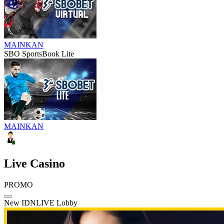
MAINKAN
SBO VirtualSports
MAINKAN
SBO SportsBook Lite
MAINKAN
Live Casino