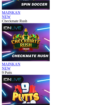
MAINKAN
NEW
Checkmate Rush
MAINKAN
NEW
9 Putts