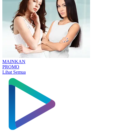
MAINKAN
PROMO
Lihat Semua