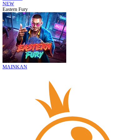
NEW
Eastern Fury
MAINKAN