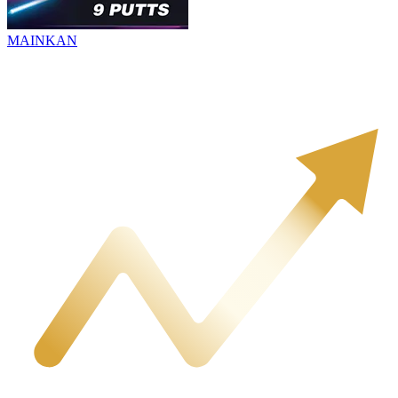
MAINKAN