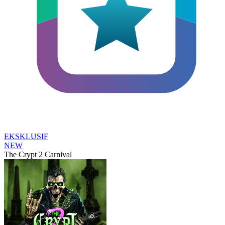
EKSKLUSIF
NEW
The Crypt 2 Carnival