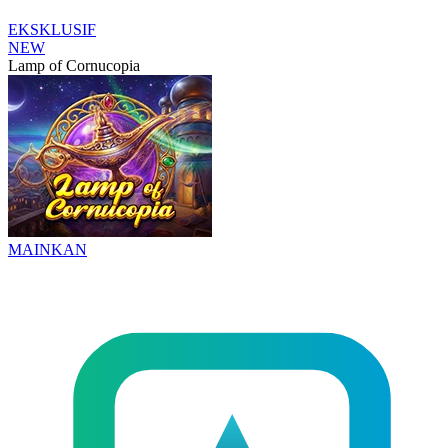
EKSKLUSIF
NEW
Lamp of Cornucopia
MAINKAN