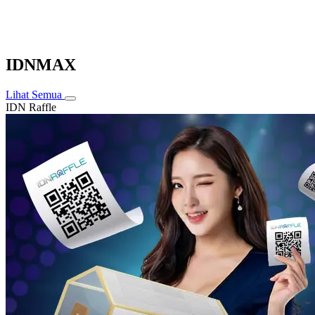
IDNMAX
Lihat Semua
IDN Raffle