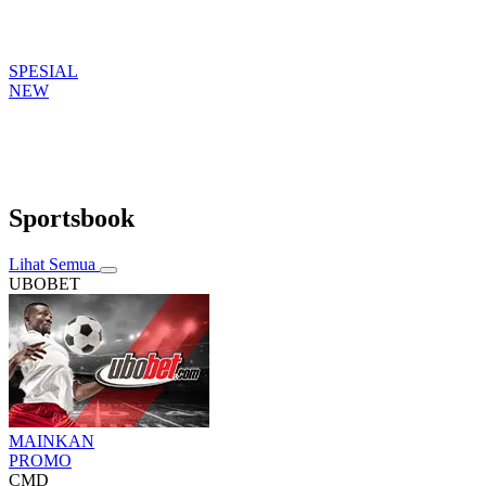
SPESIAL
NEW
Sportsbook
Lihat Semua
UBOBET
MAINKAN
PROMO
CMD