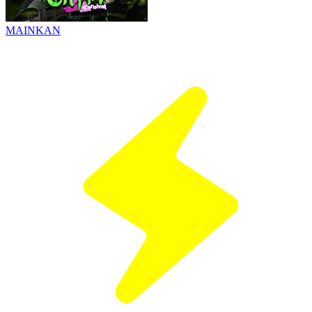
MAINKAN