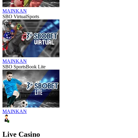
MAINKAN
SBO VirtualSports
MAINKAN
SBO SportsBook Lite
MAINKAN
Live Casino