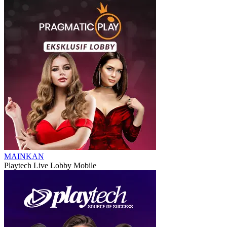
MAINKAN
Playtech Live Lobby Mobile