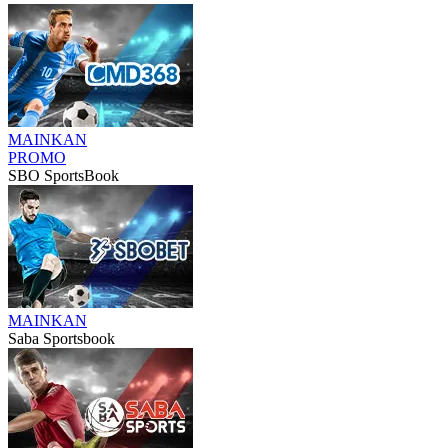
MAINKAN
PROMO
SBO SportsBook
MAINKAN
Saba Sportsbook