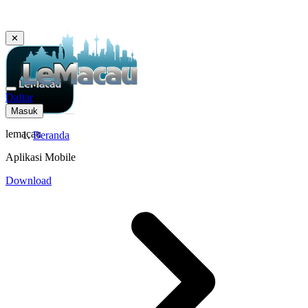
✕
Daftar
Masuk
lemacau
Beranda
Aplikasi Mobile
Download