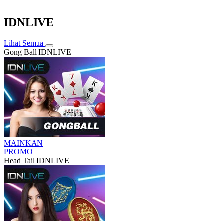
IDNLIVE
Lihat Semua
Gong Ball IDNLIVE
MAINKAN
PROMO
Head Tail IDNLIVE