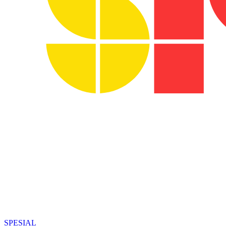
SPESIAL