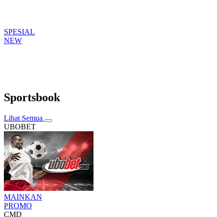
SPESIAL
NEW
Sportsbook
Lihat Semua
UBOBET
MAINKAN
PROMO
CMD