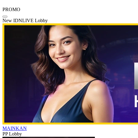
PROMO
New IDNLIVE Lobby
MAINKAN
PP Lobby