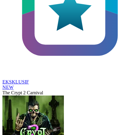
EKSKLUSIF
NEW
The Crypt 2 Carnival