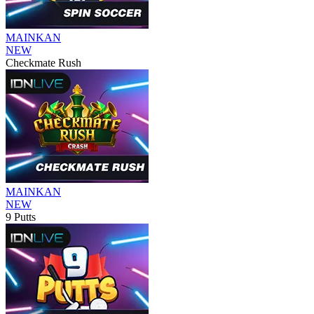
MAINKAN
NEW
Checkmate Rush
MAINKAN
NEW
9 Putts