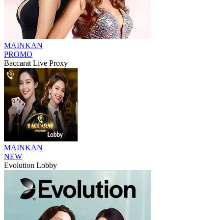
MAINKAN
PROMO
Baccarat Live Proxy
MAINKAN
NEW
Evolution Lobby