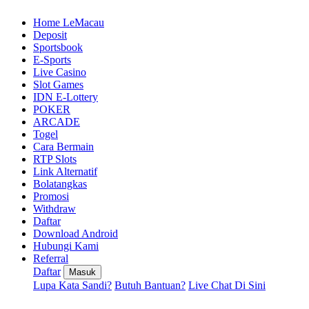
Home LeMacau
Deposit
Sportsbook
E-Sports
Live Casino
Slot Games
IDN E-Lottery
POKER
ARCADE
Togel
Cara Bermain
RTP Slots
Link Alternatif
Bolatangkas
Promosi
Withdraw
Daftar
Download Android
Hubungi Kami
Referral
Daftar
Masuk
Lupa Kata Sandi?
Butuh Bantuan?
Live Chat Di Sini