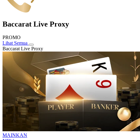
Baccarat Live Proxy
PROMO
Lihat Semua
Baccarat Live Proxy
MAINKAN