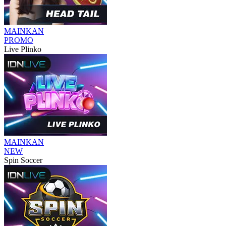
MAINKAN
PROMO
Live Plinko
MAINKAN
NEW
Spin Soccer