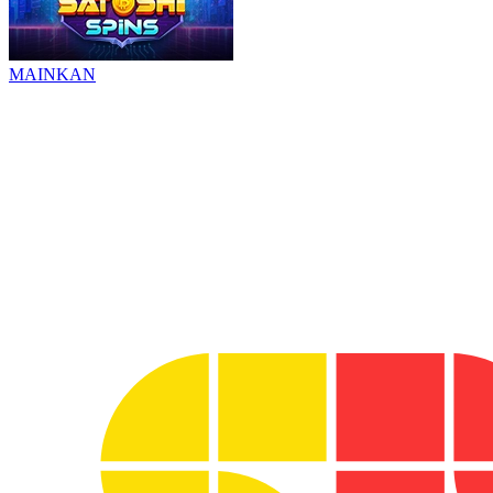
MAINKAN