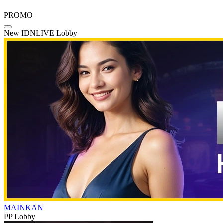
PROMO
New IDNLIVE Lobby
MAINKAN
PP Lobby