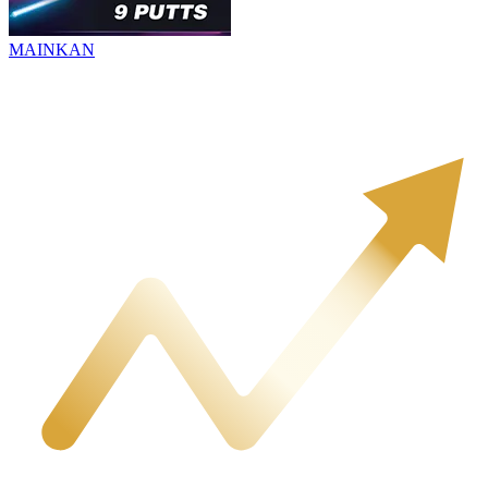
MAINKAN