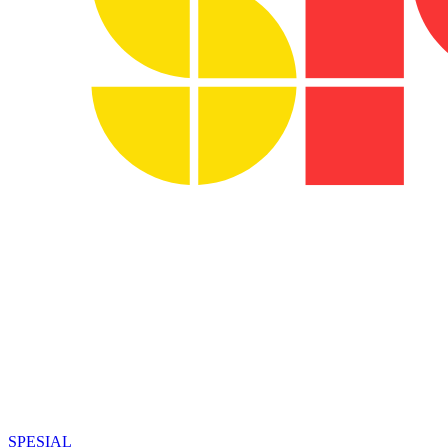
SPESIAL