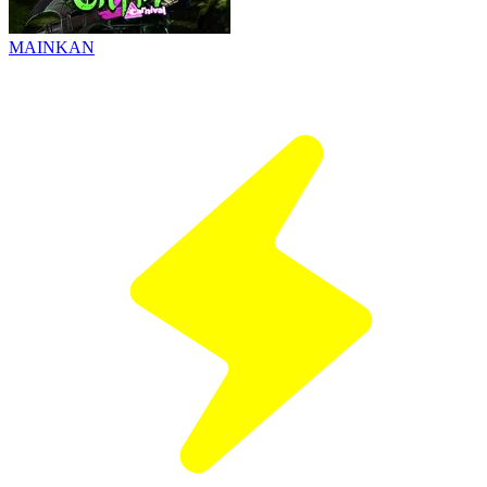
MAINKAN