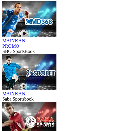
MAINKAN
PROMO
SBO SportsBook
MAINKAN
Saba Sportsbook