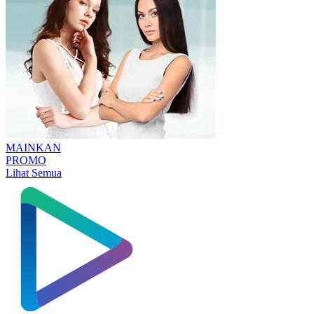
MAINKAN
PROMO
Lihat Semua