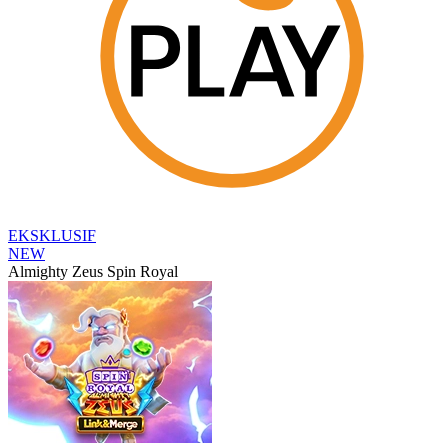
EKSKLUSIF
NEW
Almighty Zeus Spin Royal