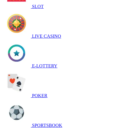
SLOT
LIVE CASINO
E-LOTTERY
POKER
SPORTSBOOK