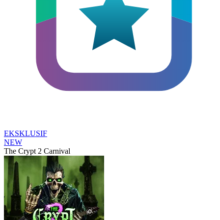
EKSKLUSIF
NEW
The Crypt 2 Carnival