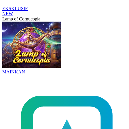
EKSKLUSIF
NEW
Lamp of Cornucopia
MAINKAN