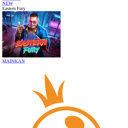
NEW
Eastern Fury
MAINKAN