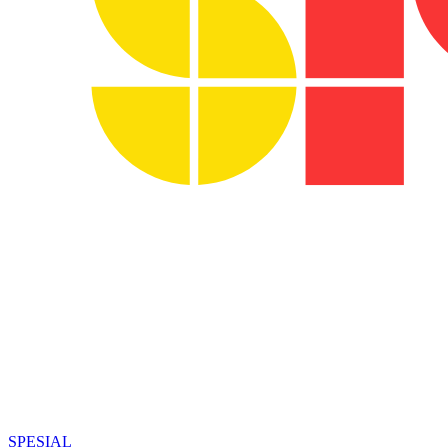
SPESIAL