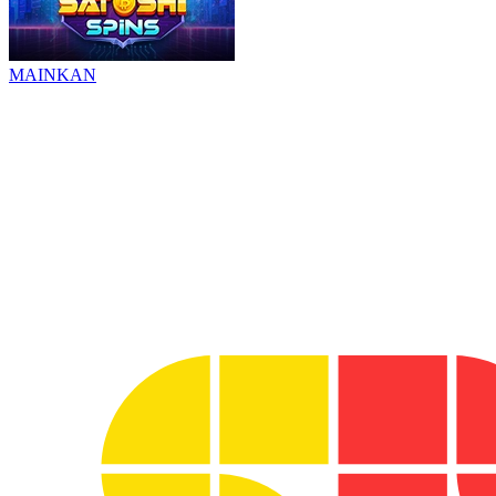
MAINKAN