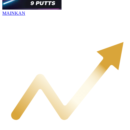
MAINKAN