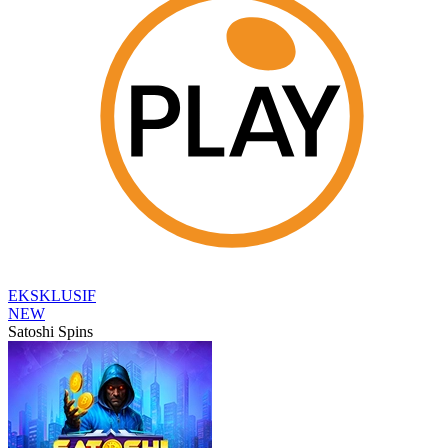
EKSKLUSIF
NEW
Satoshi Spins