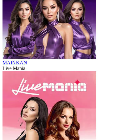
MAINKAN
Live Mania