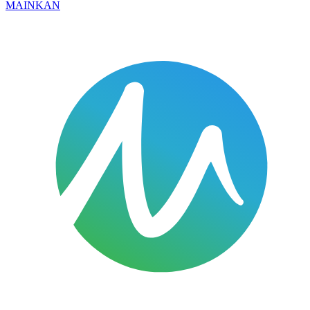
MAINKAN