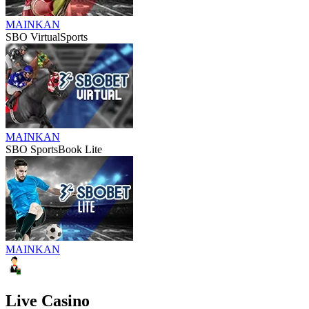
MAINKAN
SBO VirtualSports
MAINKAN
SBO SportsBook Lite
MAINKAN
Live Casino