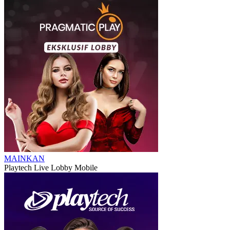
MAINKAN
Playtech Live Lobby Mobile