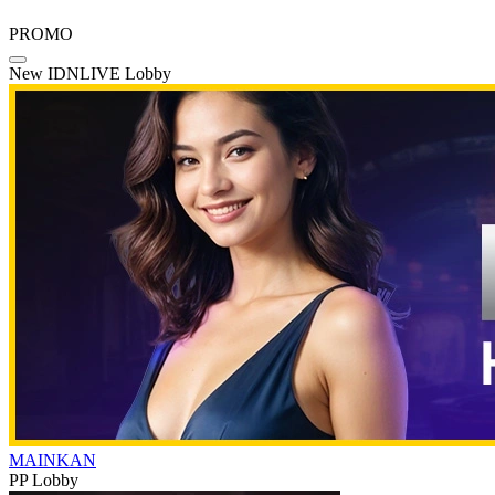
PROMO
New IDNLIVE Lobby
MAINKAN
PP Lobby