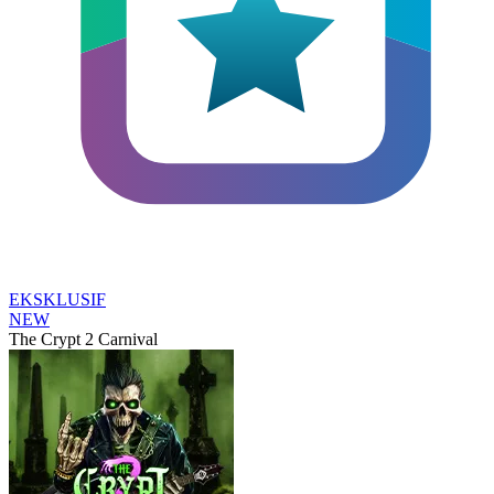
EKSKLUSIF
NEW
The Crypt 2 Carnival