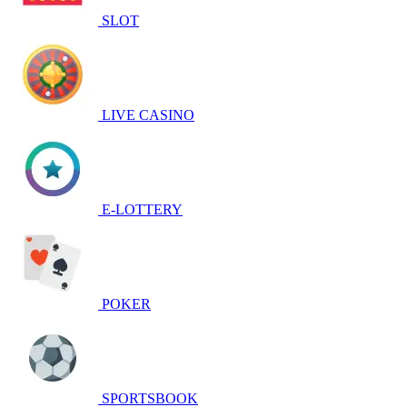
SLOT
LIVE CASINO
E-LOTTERY
POKER
SPORTSBOOK