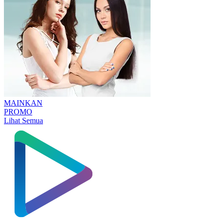
MAINKAN
PROMO
Lihat Semua