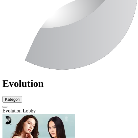
Evolution
Kategori
Evolution Lobby