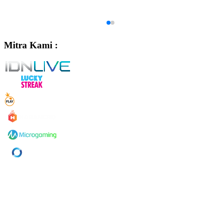
Mitra Kami :