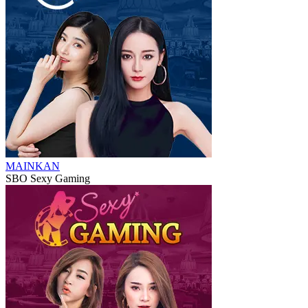
MAINKAN
SBO Sexy Gaming