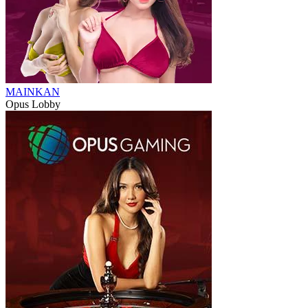
MAINKAN
Opus Lobby