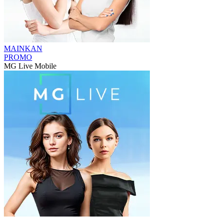
MAINKAN
PROMO
MG Live Mobile