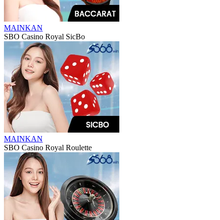
MAINKAN
SBO Casino Royal SicBo
MAINKAN
SBO Casino Royal Roulette