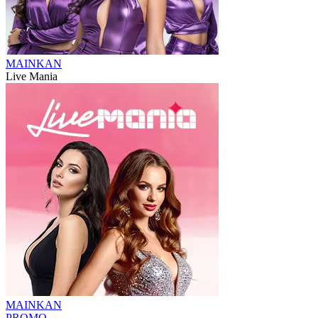
MAINKAN
Live Mania
MAINKAN
PROMO