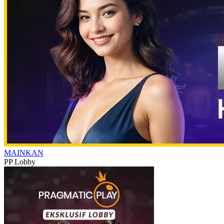
MAINKAN
PP Lobby