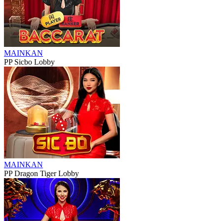
MAINKAN
PP Sicbo Lobby
MAINKAN
PP Dragon Tiger Lobby