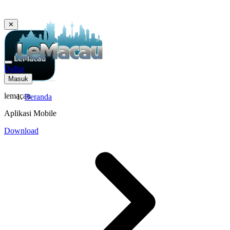
✕
Daftar
Masuk
lemacau
Beranda
Aplikasi Mobile
Download