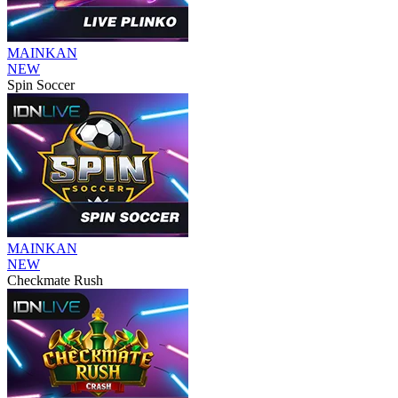
MAINKAN
NEW
Spin Soccer
MAINKAN
NEW
Checkmate Rush