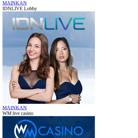
MAINKAN
IDNLIVE Lobby
MAINKAN
WM live casino