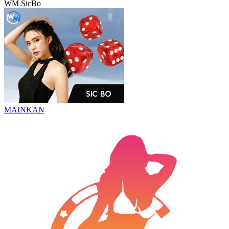
WM SicBo
MAINKAN