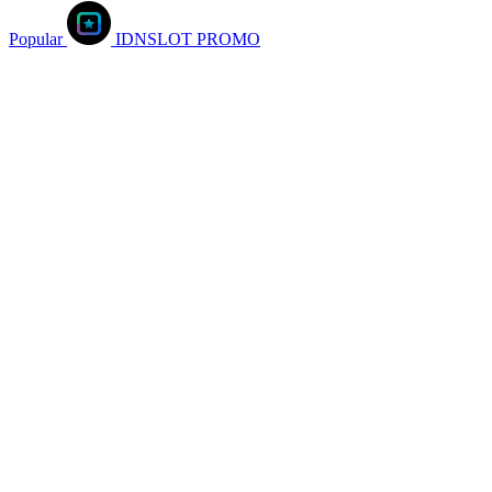
Popular
IDNSLOT
PROMO