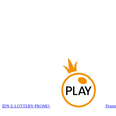
IDN E-LOTTERY
PROMO
Pragm