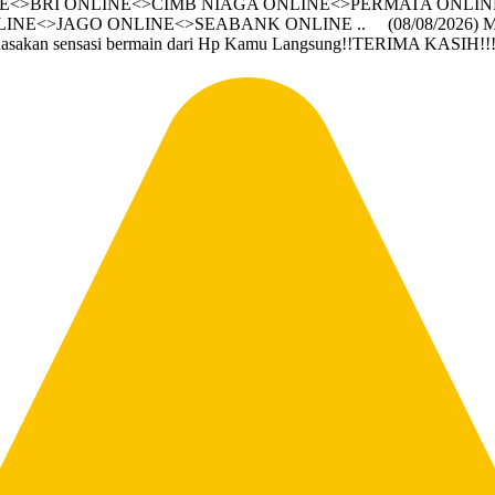
NE<>BRI ONLINE<>CIMB NIAGA ONLINE<>PERMATA ONL
NLINE<>JAGO ONLINE<>SEABANK ONLINE ..
(08/08/2026)
M
 Rasakan sensasi bermain dari Hp Kamu Langsung!!TERIMA KASIH!!