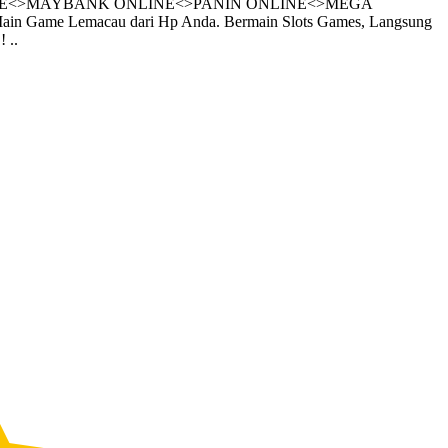
INE<>MAYBANK ONLINE<>PANIN ONLINE<>MEGA
ain Game Lemacau dari Hp Anda. Bermain Slots Games, Langsung
!! ..