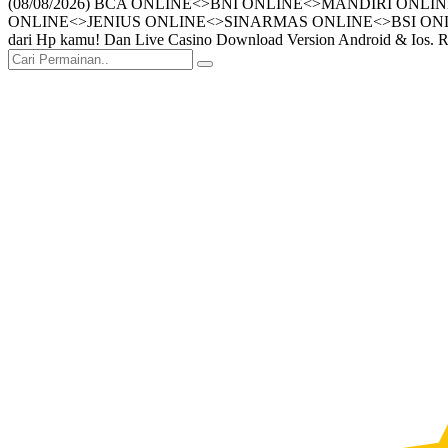
(08/08/2026)
BCA ONLINE<>BNI ONLINE<>MANDIRI ONLI
ONLINE<>JENIUS ONLINE<>SINARMAS ONLINE<>BSI O
dari Hp kamu! Dan Live Casino Download Version Android & Ios.