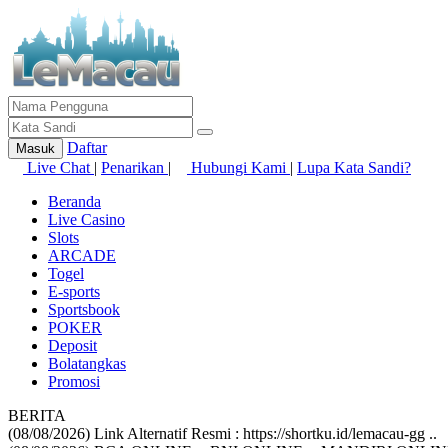
Daftar
Masuk
Live Chat
|
Penarikan
|
Hubungi Kami
|
Lupa Kata Sandi?
Beranda
Live Casino
Slots
ARCADE
Togel
E-sports
Sportsbook
POKER
Deposit
Bolatangkas
Promosi
BERITA
(08/08/2026)
Link Alternatif Resmi : https://shortku.id/lemacau-gg 