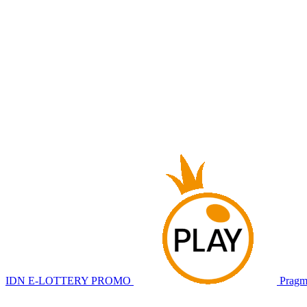
IDN E-LOTTERY
PROMO
Pragm