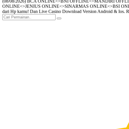
(08/08/2026)
BCA ONLINE<>BNI OFFLINE<>MANDIRI OFF
ONLINE<>JENIUS ONLINE<>SINARMAS ONLINE<>BSI O
dari Hp kamu! Dan Live Casino Download Version Android & Ios.