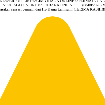
LINE<>BRI OFFLINE<>CIMB NIAGA ONLINE<>PERMATA O
NLINE<>JAGO ONLINE<>SEABANK ONLINE ..
(08/08/2026)
M
 Rasakan sensasi bermain dari Hp Kamu Langsung!!TERIMA KASIH!!